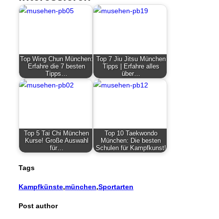
Top Wing Chun München:
Top 7 Jiu Jitsu München
Erfahre die 7 besten
Tipps | Erfahre alles
Tipps…
über…
Top 5 Tai Chi München
Top 10 Taekwondo
Kurse! Große Auswahl
München: Die besten
für…
Schulen für Kampfkunst!
Tags
Kampfkünste
,
münchen
,
Sportarten
Post author