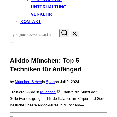
UNTERHALTUNG
VERKEHR
KONTAKT
Search
for:
Toggle
sidebar
&
navigation
Aikido München: Top 5
Techniken für Anfänger!
Posted
by
München Sehen
in
Sport
on
Juli 9, 2024
on
Trainiere Aikido in
München
🥋 Erfahre die Kunst der
Selbstverteidigung und finde Balance im Körper und Geist.
Besuche unsere Aikido-Kurse in München!—